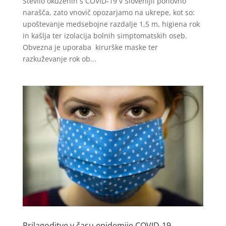
Število okuženih s COVID-19 v Slovenijii ponovno
narašča, zato vnovič opozarjamo na ukrepe, kot so:
upoštevanje medsebojne razdalje 1,5 m, higiena rok
in kašlja ter izolacija bolnih simptomatskih oseb.
Obvezna je uporaba kirurške maske ter
razkuževanje rok ob...
Prilagoditve v času epidemije COVID-19